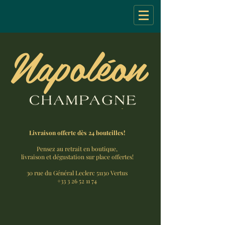
Napoléon
Livraison offerte dès 24 bouteilles!
Pensez au retrait en boutique,
livraison et dégustation sur place offertes!
30 rue du Général Leclerc 51130 Vertus
+33 3 26 52 11 74