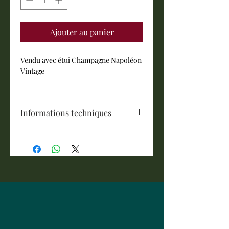
Ajouter au panier
Vendu avec étui Champagne Napoléon
Vintage
Informations techniques
Vendange 1996, Dosage 2018
Un nez d’une richesse exceptionnelle,
abricot, raisin et quelques notes de
coing. La bouche est caramélisée et les
fruits secs légèrement grillés.
Impressionnant de richesse et de
droiture, une seconde jeunesse est
offerte à ce millésime ; repoussant
l’apogée sur des arômes frais et