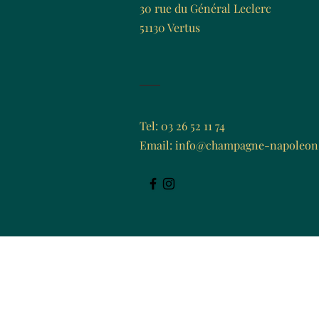
30 rue du Général Leclerc
51130 Vertus
Tel: 03 26 52 11 74
Email:
info@champagne-napoleon.