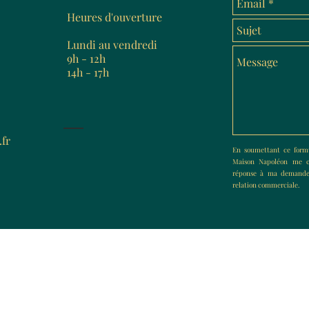
Heures d'ouverture
Lundi au vendredi
9h - 12h
14h - 17h
fr
En soumettant ce formu
Maison Napoléon me c
réponse à ma demande
relation commerciale.