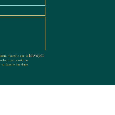
Envoyer
laire, j'accepte que la
ontacte par email, en
 ou dans le but d'une